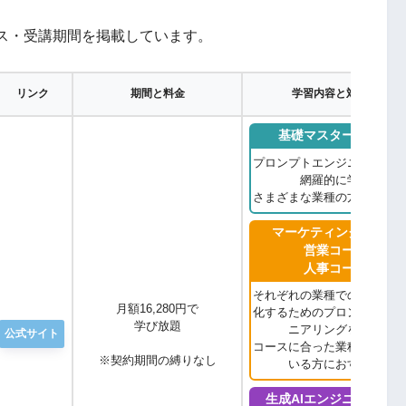
ス・受講期間を掲載しています。
リンク
期間と料金
学習内容と対象者
基礎マスターコース
プロンプトエンジニアリング
網羅的に学ぶ
さまざまな業種の方におすす
マーケティングコース
営業コース
人事コース
それぞれの業種での業務を効
月額16,280円で
化するためのプロンプトエン
学び放題
ニアリングを学ぶ
公式サイト
コースに合った業種に携わっ
※契約期間の縛りなし
いる方におすすめ
生成AIエンジニアコース