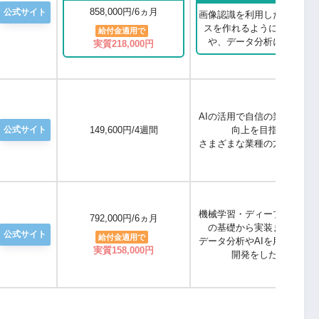
858,000円/6ヵ月
公式サイト
画像認識を利用したWebサ
スを作れるようになりたい
給付金適用で
や、データ分析に携わる方
実質218,000円
AIの活用で自信の業務の生
公式サイト
149,600円/4週間
向上を目指す。
さまざまな業種の方にオスス
機械学習・ディープラーニン
792,000円/6ヵ月
の基礎から実装までを学ぶ
公式サイト
給付金適用で
データ分析やAIを用いたア
実質158,000円
開発をしたい方