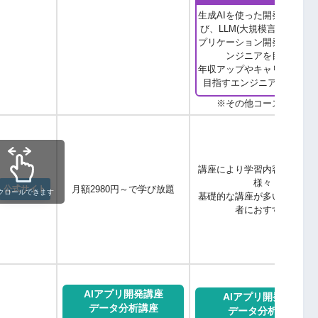
生成AIを使った開発スキル
び、LLM(大規模言語モデル)
プリケーション開発ができる
ンジニアを目指す
年収アップやキャリアアップ
目指すエンジニアにおすす
※その他コースも多数
講座により学習内容やレベル
様々
公式サイト
月額2980円～で学び放題
クロールできます
基礎的な講座が多いので、初
者におすすめ
AIアプリ開発講座
AIアプリ開発講座
データ分析講座
データ分析講座