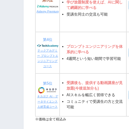
学び放題制度を使えば、AIに関し
て網羅的に学べる
Aidemy Premium
受講生同士の交流も可能
第4位
プロンプトエンジニアリングを体
テックアカデミ
系的に学べる
ー プロンプトエ
4週間という短い期間で学習可能
ンジニアリング
コース
受講後も、提供する動画講座が見
第5位
放題(今後追加分も)
AIスキルを幅広く習得できる
キカガク AI・デ
コミュニティで受講生の方と交流
ータサイエンス
可能
人材育成コース
※価格は全て税込み