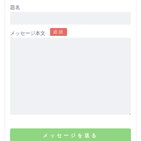
まれています。
連性の高い記事へリンクを貼ってください。
題名
ユーザーの年齢層は
10代後半から30代前半
が多く
文章中に、自然な流れでリンクを貼っていただけると嬉しい
(70%)、
男性が6割
です。
です。
必須
メッセージ本文
スマホからの流入・PCからの流入が半々
です。
検索エンジンからの流入が全体の
90％以上
です。
お問い合わせいただく
STEP.1でリンクした記事の「リンク元」「リンク先」の両方
のURLを記載の上、お問い合わせください。
こちらで関連性の高い記事から記事へリンクしま
す
私の判断で、当サイトの関連性の高い記事から、御社のサイ
トの関連性の高い記事へリンクをします。